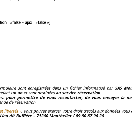
tion= »false » ajax= »false »]
ormulaire sont enregistrées dans un fichier informatisé par
SAS Mou
endant
un an
et sont destinées
au service réservation.
es,
pour permettre de vous recontacter, de vous envoyer la ne
nde de réservation.
t libertés »
, vous pouvez exercer votre droit d’accès aux données vous co
Lieu dit Buffière – 71260 Montbellet / 09 80 87 96 26