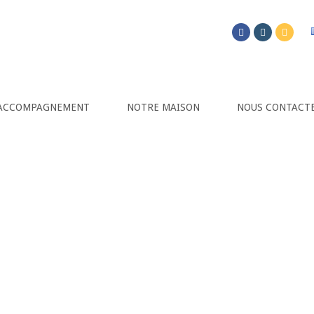
20 |
Maison d’Hôtes Bourgogne
|
Chambres, table d'hôtes et Salle de réunio
ACCOMPAGNEMENT
NOTRE MAISON
NOUS CONTACT