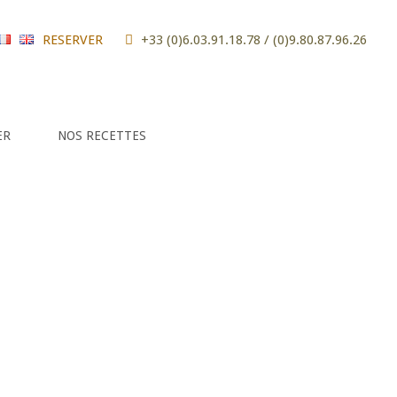
RESERVER
+33 (0)6.03.91.18.78 / (0)9.80.87.96.26
n
| 09 80 87 96 26 / 06 03 91 18 78 |
Mentions Legales
ER
NOS RECETTES