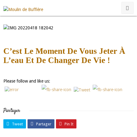
moulindebuffiere@gmail.com
Non classé
C’est Le Moment De Vous Jeter À
Il est à vendre. Authenticité garantie pour ce vieux Moulin, restauré
L’eau Et De Changer De Vie !
dans le respect de sa mémoire ! Prêt a exploiter ! pour en savoir plus
appelez nous au 06 03 91 18 78
Please follow and like us:
Partager
Tweet
Partager
Pin It