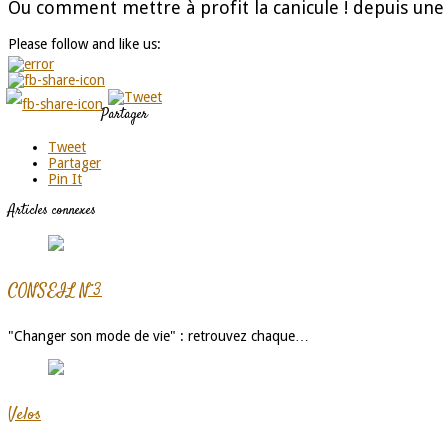
Ou comment mettre à profit la canicule ! depuis un
Please follow and like us:
Partager
Tweet
Partager
Pin It
Articles connexes
CONSEIL N°3
"Changer son mode de vie" : retrouvez chaque…
Velos