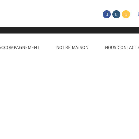
20 |
Maison d’Hôtes Bourgogne
|
Chambres, table d'hôtes et Salle de réunio
ACCOMPAGNEMENT
NOTRE MAISON
NOUS CONTACT