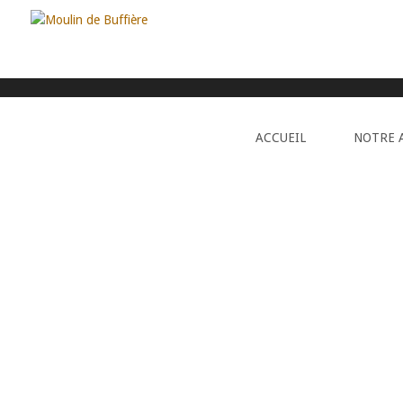
Création Agence Revolucy
|
Moulin de Buffiere
© 20
ACCUEIL
NOTRE 