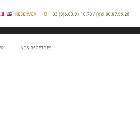
RESERVER
+33 (0)6.03.91.18.78 / (0)9.80.87.96.26
n
| 09 80 87 96 26 / 06 03 91 18 78 |
Mentions Legales
ER
NOS RECETTES