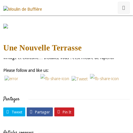
moulindebuffiere@gmail.com
Non classé
Une Nouvelle Terrasse
Nouveau look pour la terrasse de la chambre Mouge, entre design
vintage et exotisme… Installez vous ! c’est l’heure de l’apéritif
Please follow and like us:
Partager
Tweet
Partager
Pin It
Articles connexes