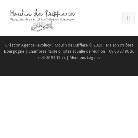
Création Agence Revolucy
|
Moulin de Buffiere
© 2020 |
Maison d’Hôtes
Bourgogne
|
Chambres, table d'hôtes et Salle de réunion
| 09 80 87 96 26
/ 06 03 91 18 78 |
Mentions Legales