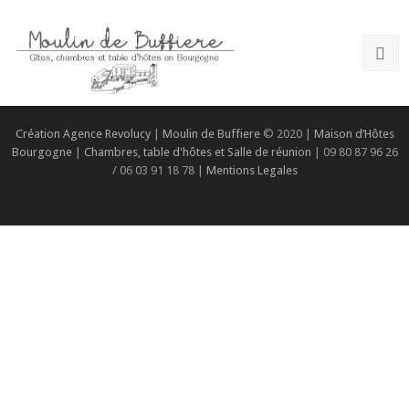
Création Agence Revolucy
|
Moulin de Buffiere
© 2020 |
Maison d’Hôtes
Bourgogne
|
Chambres, table d'hôtes et Salle de réunion
| 09 80 87 96 26
/ 06 03 91 18 78 |
Mentions Legales