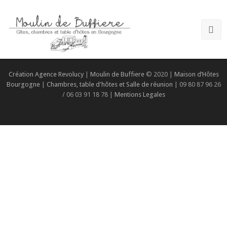
Création Agence Revolucy
|
Moulin de Buffiere
© 2020 |
Maison d’Hôtes
Bourgogne
|
Chambres, table d'hôtes et Salle de réunion
| 09 80 87 96 26
/ 06 03 91 18 78 |
Mentions Legales