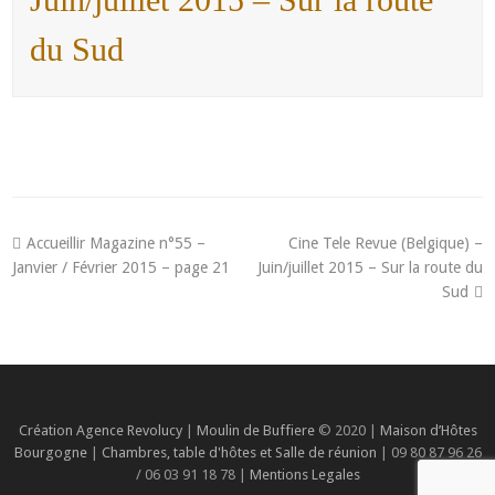
du Sud
Accueillir Magazine n°55 –
Cine Tele Revue (Belgique) –
Janvier / Février 2015 – page 21
Juin/juillet 2015 – Sur la route du
Sud
Création Agence Revolucy
|
Moulin de Buffiere
© 2020 |
Maison d’Hôtes
Bourgogne
|
Chambres, table d'hôtes et Salle de réunion
| 09 80 87 96 26
/ 06 03 91 18 78 |
Mentions Legales