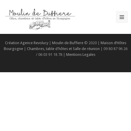
Création Agence Revolucy
|
Moulin de Buffiere
© 2020 |
Maison d’Hôtes
Bourgogne
|
Chambres, table d'hôtes et Salle de réunion
| 09 80 87 96 26
/ 06 03 91 18 78 |
Mentions Legales